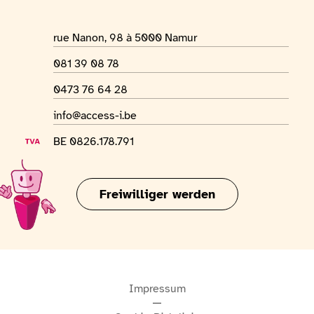
Adresse des Ortes
rue Nanon, 98 à 5000 Namur
Telefonnummer
081 39 08 78
WhatsApp-Nummer
0473 76 64 28
E-Mail-Adresse
info@access-i.be
USt-IdNr.
BE 0826.178.791
Freiwilliger werden
Impressum