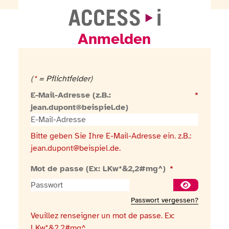
Anmelden
Zur Startseite gehen
(
*
= Pflichtfelder)
E-Mail-Adresse (z.B.:
*
jean.dupont@beispiel.de)
Bitte geben Sie Ihre E-Mail-Adresse ein. z.B.:
jean.dupont@beispiel.de.
Mot de passe (Ex: LKw*&2,2#mg^)
*
Passwort an
Passwort vergessen?
Veuillez renseigner un mot de passe. Ex:
LKw*&2,2#mg^.