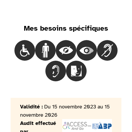
Mes besoins spécifiques
Choisir le besoinLes personnes en fauteuil roulant
Choisir le besoinLes personnes marchant 
Choisir le besoinLes personnes
Choisir le besoinLes
Choisir le 
Choisir le besoinLes personnes mal
Choisir le besoinLes pers
Validité :
Du 15 novembre 2023 au 15
novembre 2026
Audit effectué
par