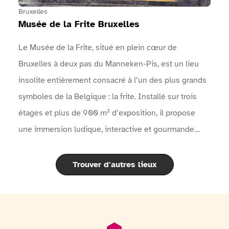
l'événement sur le site internet de l'événement
Bruxelles
Musée de la Frite Bruxelles
Le Musée de la Frite, situé en plein cœur de
Bruxelles à deux pas du Manneken-Pis, est un lieu
insolite entièrement consacré à l’un des plus grands
symboles de la Belgique : la frite. Installé sur trois
étages et plus de 900 m² d’exposition, il propose
une immersion ludique, interactive et gourmande
dans l’histoire fascinante de la pomme de terre et de
la célèbre frite belge.À travers des expositions
Trouver d'autres lieux
modernes, des objets historiques, des films, des quiz
interactifs et un audioguide disponible en 11 langues,
les visiteurs découvrent l’origine de la pomme de
terre, son arrivée en Europe, l’évolution de la frite à
Pied de page