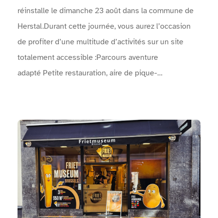
réinstalle le dimanche 23 août dans la commune de
Herstal.Durant cette journée, vous aurez l’occasion
de profiter d’une multitude d’activités sur un site
totalement accessible :Parcours aventure
adapté Petite restauration, aire de pique-
nique Spectacles de rue Concerts Animations
artistiques, …Venez faire la fête avec nous le
dimanche 23 août ! Vous ne serez pas déçus !Le
Voir Musée de la Frite Bruxelles
programme complet des concerts, animations, sports,
… : Une arche permet d'identifier l'entrée de
l'événement.Un point info est présent près des
entrées.Des zones sanitaires sont à disposition.Des
points d'eau sont mis à disposition.Une vidéo en
langue des signes réalisée par Surdimobil, présente