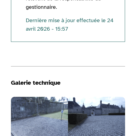
gestionnaire.
Dernière mise à jour effectuée le 24
avril 2026 - 15:57
Informations techniques
Galerie technique
Voir la galerie d'image
Voir la galerie d'image
Voir 