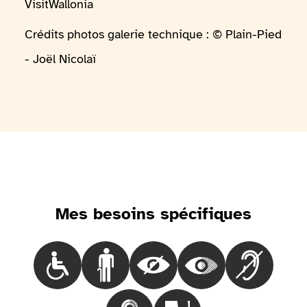
VisitWallonia
Crédits photos galerie technique : © Plain-Pied
- Joël Nicolaï
Mes besoins spécifiques
Choisir le besoinLes personnes en fauteuil roulant
Choisir le besoinLes personnes marchant 
Choisir le besoinLes personnes
Choisir le besoinLes
Choisir le 