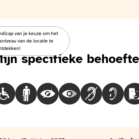
andicap van je keuze om het
vous parler !
sniveau van de locatie te
ntdekken!
ijn specifieke behoeft
Choisir le besoinMensen in een rolstoel
Choisir le besoinMensen met loopproblemen
Choisir le besoinBlinde mensen
Choisir le besoinMensen met ee
Choisir le besoinDov
Choisir le 
C