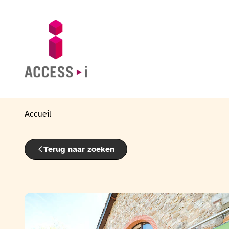
Naar de inhoud gaan
Naar de voettekst gaan
Ga naar de startpagina
Accueil
Terug naar zoeken
Bekijk de fotogalerij