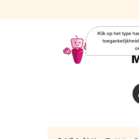
Klik op het type h
Charlie, la mascotte Access-i, veut 
toegankelijkheid
o
M