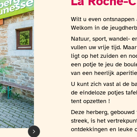
La Roche-
Wilt u even ontsnappen 
Welkom in de jeugdherb
Natuur, sport, wandel- e
vullen uw vrije tijd. Maar
ligt op het zuiden en n
een potje te jeu de boule
van een heerlijk aperitie
U kunt zich vast al de b
de eindeloze potjes tafel
tent opzetten !
Deze herberg, gebouwd i
streek, is het vertrekpu
ontdekkingen en leuke 