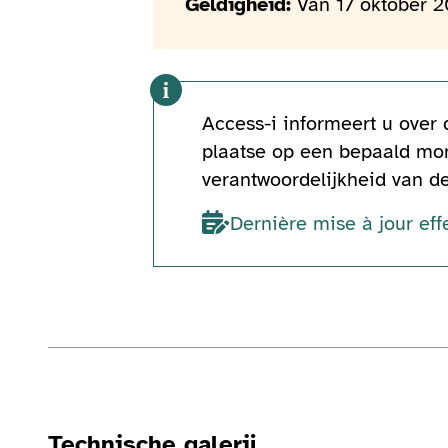
Geldigheid:
Van 17 oktober 2
Access-i informeert u over
plaatse op een bepaald mom
verantwoordelijkheid van d
Dernière mise à jour ef
Technische informatie
Technische galerij