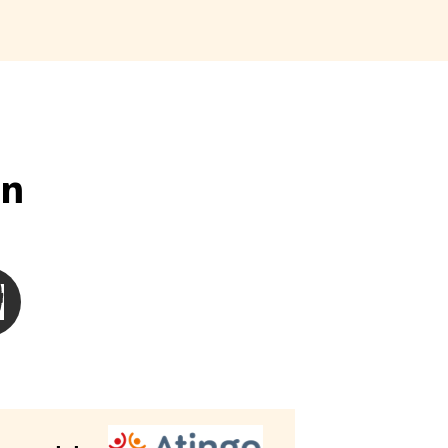
en
n visuele beperking
e mensen
besoinMensen met een gehoorbeperking
hoisir le besoinMensen met begripproblemen