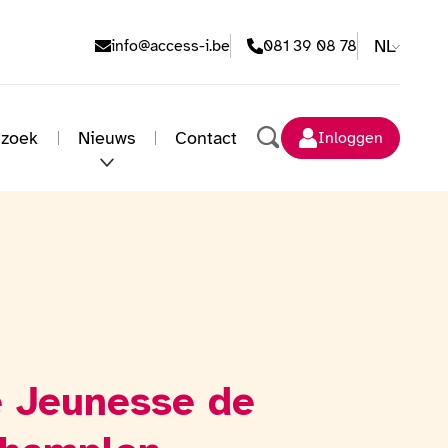
E-mailadres
Telefoonnummer
NL
info@access-i.be
081 39 08 78
 zoek
Nieuws
Contact
Inloggen
Zoeken
 Jeunesse de
Bekijk de fotogalerij