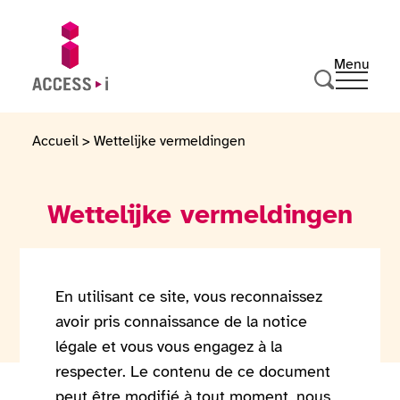
Naar de inhoud gaan
Naar de voettekst gaan
Menu
Ouvrir 
Ga naar de startpagina
Zoeken
Accueil
>
Wettelijke vermeldingen
Wettelijke vermeldingen
En utilisant ce site, vous reconnaissez
avoir pris connaissance de la notice
légale et vous vous engagez à la
respecter. Le contenu de ce document
peut être modifié à tout moment, nous