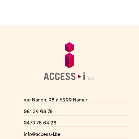
Voettekst
Algemene informatie
Adres van de locatie
rue Nanon, 98 à 5000 Namur
Telefoonnummer
081 39 08 78
Whatsapp-nummer
0473 76 64 28
E-mailadres
info@access-i.be