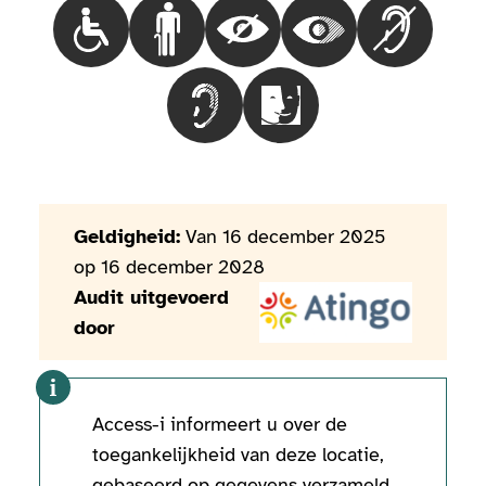
Choisir le besoinMensen in een rolstoel
Choisir le besoinMensen met loopproble
Choisir le besoinBlinde mensen
Choisir le besoinMen
Choisir le 
Choisir le besoinMensen met een g
Choisir le besoinMensen 
Geldigheid:
Van 16 december 2025
op 16 december 2028
Audit uitgevoerd
door
Access-i informeert u over de
toegankelijkheid van deze locatie,
gebaseerd op gegevens verzameld