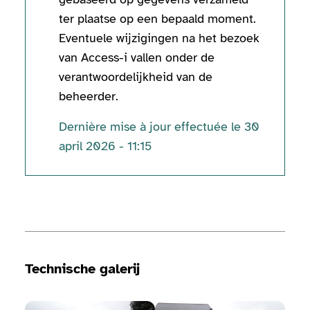
ter plaatse op een bepaald moment.
Eventuele wijzigingen na het bezoek
van Access-i vallen onder de
verantwoordelijkheid van de
beheerder.
Dernière mise à jour effectuée le 30
april 2026 - 11:15
Technische informatie
Technische galerij
Bekijk de fotogalerij
Bekijk de fotogalerij
Bekij