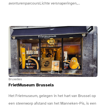
avonturenparcoursLichte versnaperingen,
picknickplaatsStraattheaterConcertenArtistieke
optredens, …Kom op zondag 23 augustus met ons
mee feesten! U zult niet teleurgesteld zijn!Het
Bekijk FrietMuseum Brussels
volledige programma met concerten, animatie, sport,
…: Een boog markeert de ingang van het
evenement.Bij de ingangen is een infopunt
aanwezig.Er zijn sanitaire voorzieningen
beschikbaar.Er zijn drinkwaterpunten beschikbaar.
Bruxelles
FrietMuseum Brussels
Het Frietmuseum, gelegen in het hart van Brussel op
een steenworp afstand van het Manneken-Pis, is een