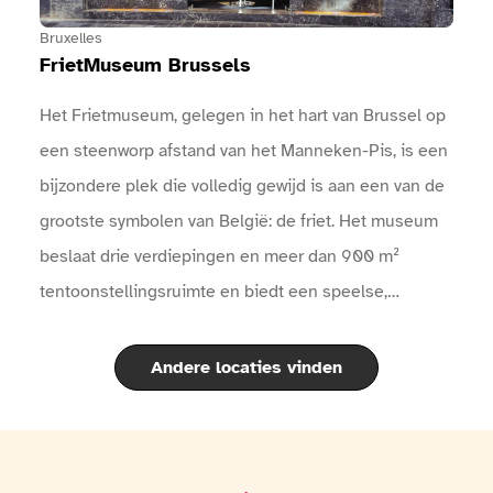
Bruxelles
FrietMuseum Brussels
Het Frietmuseum, gelegen in het hart van Brussel op
een steenworp afstand van het Manneken-Pis, is een
bijzondere plek die volledig gewijd is aan een van de
grootste symbolen van België: de friet. Het museum
beslaat drie verdiepingen en meer dan 900 m²
tentoonstellingsruimte en biedt een speelse,
interactieve en smakelijke ontdekkingstocht door de
fascinerende geschiedenis van de aardappel en de
Andere locaties vinden
beroemde Belgische friet.Aan de hand van moderne
tentoonstellingen, historische voorwerpen, filmpjes,
interactieve quizzen en een audiogids die in 11 talen