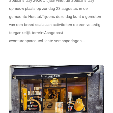
Solidaris Day 2026Dit jaar vindt de Solidaris Day
opnieuw plaats op zondag 23 augustus in de
gemeente Herstal.Tijdens deze dag kunt u genieten
van een breed scala aan activiteiten op een volledig
toegankelijk terrein:Aangepast
avonturenparcoursLichte versnaperingen,
picknickplaatsStraattheaterConcertenArtistieke
optredens, …Kom op zondag 23 augustus met ons
mee feesten! U zult niet teleurgesteld zijn!Het
Bekijk FrietMuseum Brussels
volledige programma met concerten, animatie, sport,
…: Een boog markeert de ingang van het
evenement.Bij de ingangen is een infopunt
aanwezig.Er zijn sanitaire voorzieningen
beschikbaar.Er zijn drinkwaterpunten beschikbaar.