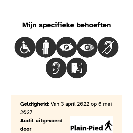
Mijn specifieke behoeften
Choisir le besoinMensen in een rolstoel
Choisir le besoinMensen met loopproble
Choisir le besoinBlinde mensen
Choisir le besoinMen
Choisir le 
Choisir le besoinMensen met een g
Choisir le besoinMensen 
Geldigheid:
Van 3 april 2022 op 6 mei
2027
Audit uitgevoerd
door