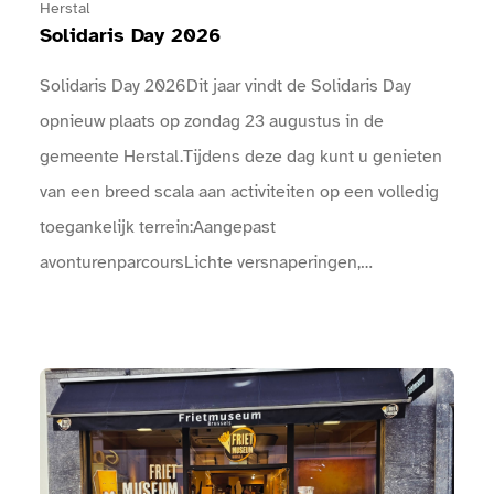
Herstal
Solidaris Day 2026
Solidaris Day 2026Dit jaar vindt de Solidaris Day
opnieuw plaats op zondag 23 augustus in de
gemeente Herstal.Tijdens deze dag kunt u genieten
van een breed scala aan activiteiten op een volledig
toegankelijk terrein:Aangepast
avonturenparcoursLichte versnaperingen,
picknickplaatsStraattheaterConcertenArtistieke
optredens, …Kom op zondag 23 augustus met ons
mee feesten! U zult niet teleurgesteld zijn!Het
Bekijk FrietMuseum Brussels
volledige programma met concerten, animatie, sport,
…: Een boog markeert de ingang van het
evenement.Bij de ingangen is een infopunt