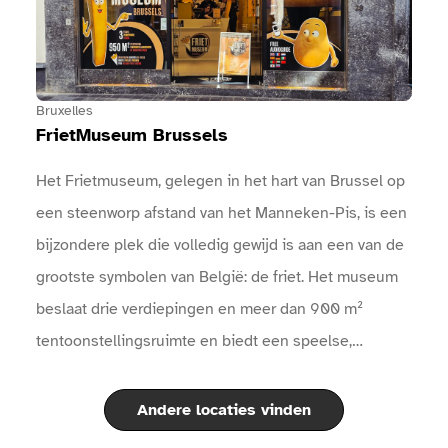
aanwezig.Er zijn sanitaire voorzieningen
beschikbaar.Er zijn drinkwaterpunten beschikbaar.
Bruxelles
FrietMuseum Brussels
Het Frietmuseum, gelegen in het hart van Brussel op
een steenworp afstand van het Manneken-Pis, is een
bijzondere plek die volledig gewijd is aan een van de
grootste symbolen van België: de friet. Het museum
beslaat drie verdiepingen en meer dan 900 m²
tentoonstellingsruimte en biedt een speelse,
interactieve en smakelijke ontdekkingstocht door de
fascinerende geschiedenis van de aardappel en de
Andere locaties vinden
beroemde Belgische friet.Aan de hand van moderne