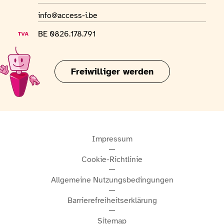
E-Mail-Adresse
info@access-i.be
USt-IdNr.
BE 0826.178.791
Freiwilliger werden
Impressum
Cookie-Richtlinie
Allgemeine Nutzungsbedingungen
Barrierefreiheitserklärung
Sitemap