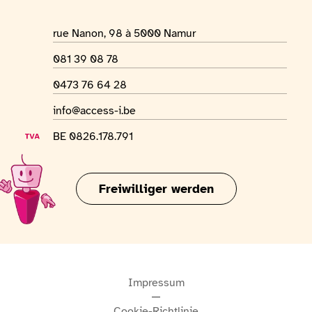
Adresse des Ortes
rue Nanon, 98 à 5000 Namur
Telefonnummer
081 39 08 78
WhatsApp-Nummer
0473 76 64 28
E-Mail-Adresse
info@access-i.be
USt-IdNr.
BE 0826.178.791
Freiwilliger werden
Impressum
Cookie-Richtlinie