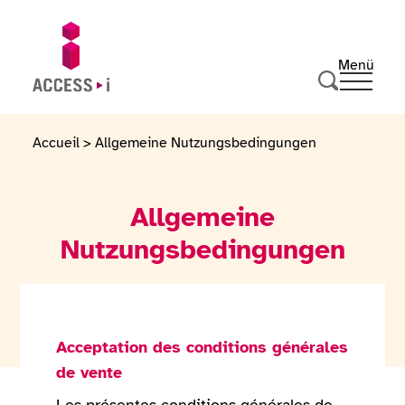
Zum Inhalt springen
Zur Fußzeile springen
Menü
Ouvrir 
Zur Startseite gehen
Suche durc
Accueil
>
Allgemeine Nutzungsbedingungen
Allgemeine
Nutzungsbedingungen
Acceptation des conditions générales
de vente