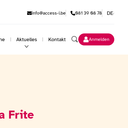
E-Mail-Adresse
Telefonnummer
DE
info@access-i.be
081 39 08 78
he
Aktuelles
Kontakt
Anmelden
Suche durchführen
a Frite