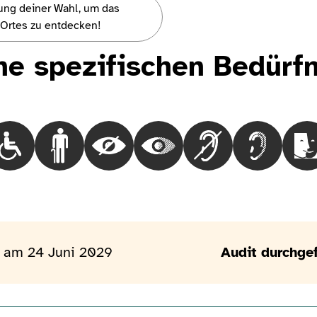
rung deiner Wahl, um das
s Ortes zu entdecken!
ne spezifischen Bedürfn
Choisir le besoinRollstuhlfahrende Menschen
Choisir le besoinMenschen mit Gehbehinderung
Choisir le besoinBlinde Menschen
Choisir le besoinMenschen mit
Choisir le besoinGeh
Choisir le 
C
 am 24 Juni 2029
Audit durchgef