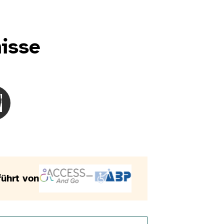
isse
 Sehbeeinträchtigung
örlose Menschen
besoinMenschen mit Hörbeeinträchtigung
hoisir le besoinMenschen mit Verständnisproblemen
ührt von