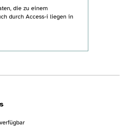
Daten, die zu einem
h durch Access-i liegen in
s
 verfügbar
ie ansehen
Bildergalerie ansehen
Bi