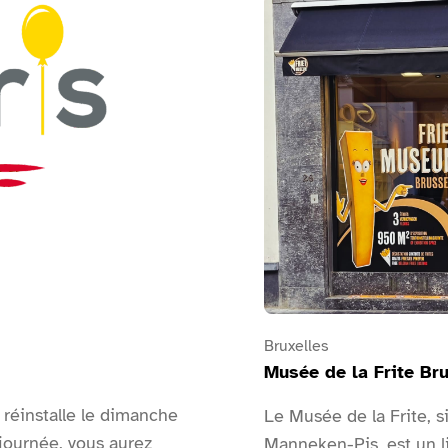
Ansehen Musée de la Frite
Bruxelles
Musée de la Frite Br
 réinstalle le dimanche
Le Musée de la Frite, s
journée, vous aurez
Manneken-Pis, est un li