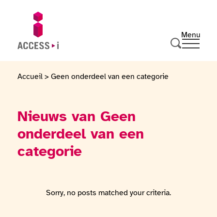
Naar de inhoud gaan
Naar de voettekst gaan
Menu
Ouvrir 
Ga naar de startpagina
Zoeken
Accueil
>
Geen onderdeel van een categorie
Nieuws van Geen
onderdeel van een
categorie
Sorry, no posts matched your criteria.