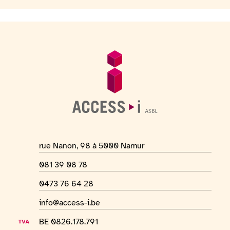
Voettekst
Algemene informatie
Adres van de locatie
rue Nanon, 98 à 5000 Namur
Telefoonnummer
081 39 08 78
Whatsapp-nummer
0473 76 64 28
E-mailadres
info@access-i.be
BTW-nummer
BE 0826.178.791