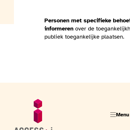
Personen met specifieke behoe
informeren
over de toegankelijk
publiek toegankelijke plaatsen.
Voettekst
Algemene informatie
Menu