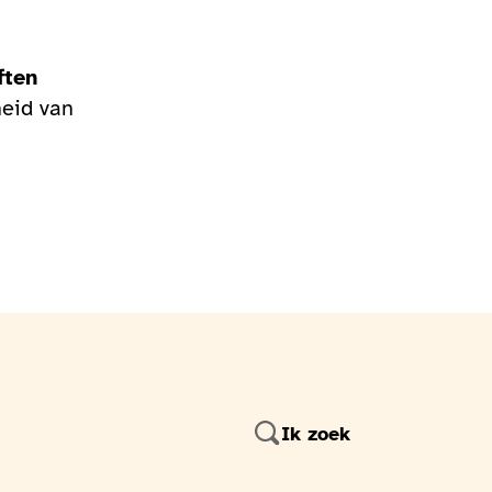
ften
heid van
Ik zoek