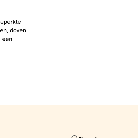
beperkte
den, doven
t een