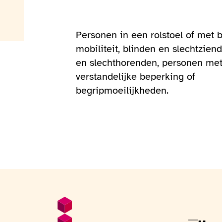
Personen in een rolstoel of met 
mobiliteit, blinden en slechtzien
en slechthorenden, personen me
verstandelijke beperking of
begripmoeilijkheden.
Voettekst
Algemene informatie