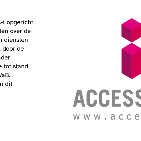
-i opgericht
ten over de
n diensten
, door de
ader
e tot stand
WaB.
n dit