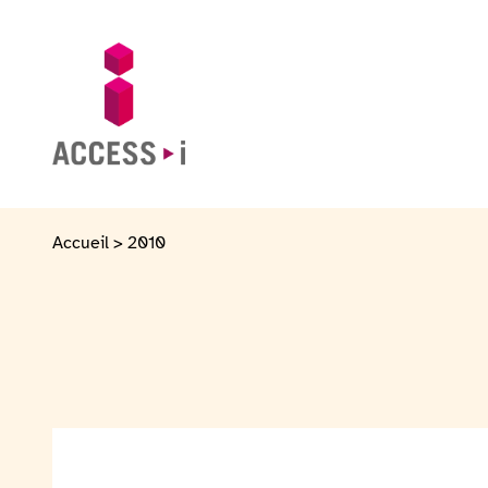
Naar de inhoud gaan
Naar de voettekst gaan
Ga naar de startpagina
Accueil
>
2010