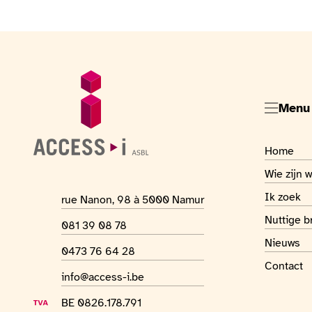
Voettekst
Algemene informatie
Menu
Visiter la
Home
Visiter la
Wie zijn w
Visiter la
Ik zoek
Adres van de locatie
rue Nanon, 98 à 5000 Namur
Visiter la
Nuttige 
Telefoonnummer
081 39 08 78
Visiter la
Nieuws
Whatsapp-nummer
0473 76 64 28
Visiter la
Contact
E-mailadres
info@access-i.be
BTW-nummer
BE 0826.178.791