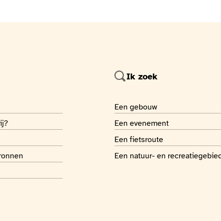
Ik zoek
 page
Je recherche
Een gebouw
 page
Je recherche
ij?
Een evenement
 page
Je recherche
Een fietsroute
 page
Je recherche
bronnen
Een natuur- en recreatiegebie
 page
 page