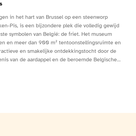
s
en in het hart van Brussel op een steenworp
en-Pis, is een bijzondere plek die volledig gewijd
tste symbolen van België: de friet. Het museum
gen en meer dan 900 m² tentoonstellingsruimte en
eractieve en smakelijke ontdekkingstocht door de
enis van de aardappel en de beroemde Belgische
moderne tentoonstellingen, historische
nteractieve quizzen en een audiogids die in 11
ontdekken bezoekers de oorsprong van de
an naar Europa, de evolutie van de friet door de
eimen van de perfecte bereiding volgens de
et beroemde dubbele bakken.Het museum belicht
e frietkramen innemen in de Belgische cultuur, als
 waar gezelligheid hoog in het vaandel staat. Het