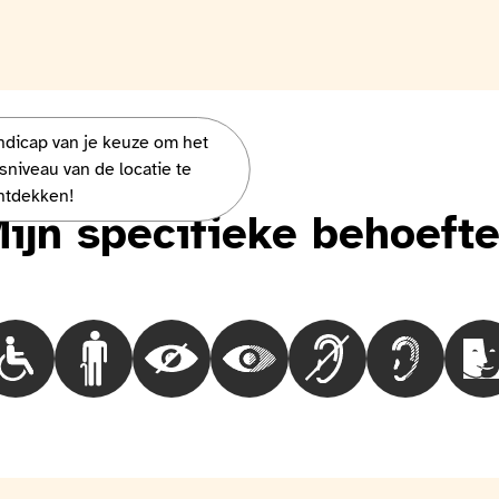
andicap van je keuze om het
vous parler !
sniveau van de locatie te
ntdekken!
ijn specifieke behoeft
Choisir le besoinMensen in een rolstoel
Choisir le besoinMensen met loopproblemen
Choisir le besoinBlinde mensen
Choisir le besoinMensen met ee
Choisir le besoinDov
Choisir le 
C