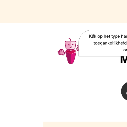
Klik op het type h
Charlie, la mascotte Access-i, veut 
toegankelijkheid
o
M