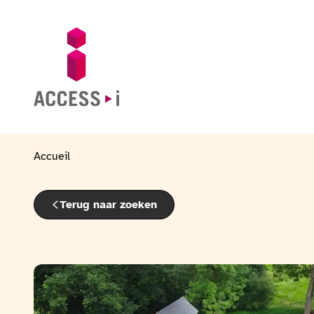
Naar de inhoud gaan
Naar de voettekst gaan
Ga naar de startpagina
Accueil
Terug naar zoeken
Bekijk de fotogalerij