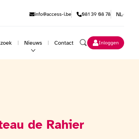
E-mailadres
Telefoonnummer
NL
info@access-i.be
081 39 08 78
 zoek
Nieuws
Contact
Inloggen
Zoeken
teau de Rahier