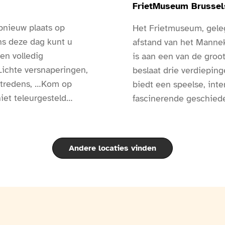
FrietMuseum Brussel
opnieuw plaats op
Het Frietmuseum, geleg
ns deze dag kunt u
afstand van het Mannek
en volledig
is aan een van de groo
Lichte versnaperingen,
beslaat drie verdiepin
optredens, …Kom op
biedt een speelse, int
iet teleurgesteld
fascinerende geschied
tie, sport, …: Een
friet.Aan de hand van 
e ingangen is een
voorwerpen, filmpjes, i
eschikbaar.Er zijn
talen beschikbaar is, 
Andere locaties vinden
aardappel, de komst erv
eeuwen heen en de geh
Belgische traditie: h
ook de unieke plaats di
echte volksinstellingen