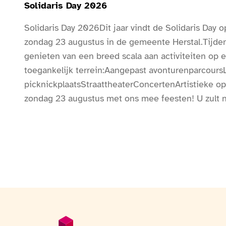
Solidaris Day 2026
Solidaris Day 2026Dit jaar vindt de Solidaris Day 
zondag 23 augustus in de gemeente Herstal.Tijde
genieten van een breed scala aan activiteiten op e
toegankelijk terrein:Aangepast avonturenparcours
picknickplaatsStraattheaterConcertenArtistieke 
zondag 23 augustus met ons mee feesten! U zult n
zijn!Het volledige programma met concerten, anima
boog markeert de ingang van het evenement.Bij d
infopunt aanwezig.Er zijn sanitaire voorzieningen b
drinkwaterpunten beschikbaar.
Voettekst
Algemene informatie