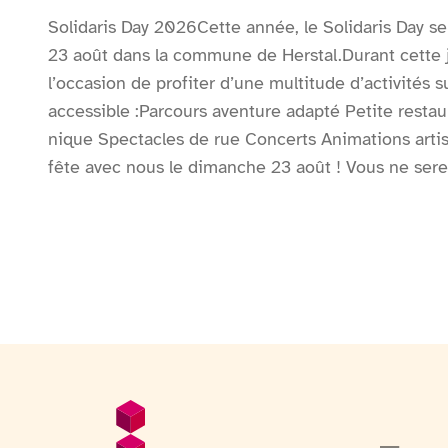
Solidaris Day 2026Cette année, le Solidaris Day se
23 août dans la commune de Herstal.Durant cette 
l’occasion de profiter d’une multitude d’activités s
accessible :Parcours aventure adapté Petite restau
nique Spectacles de rue Concerts Animations artis
fête avec nous le dimanche 23 août ! Vous ne sere
programme complet des concerts, animations, spor
permet d'identifier l'entrée de l'événement.Un poin
des entrées.Des zones sanitaires sont à dispositio
mis à disposition.Une vidéo en langue des signes r
présente l'événement sur le site internet de l'évé
Pied de page
Informations générales