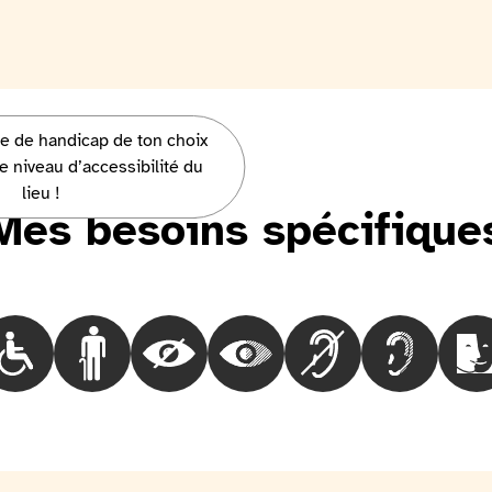
pe de handicap de ton choix
ut vous parler !
e niveau d’accessibilité du
lieu !
Mes besoins spécifique
Choisir le besoinLes personnes en fauteuil roulant
Choisir le besoinLes personnes marchant difficilem
Choisir le besoinLes personnes aveugles
Choisir le besoinLes personnes
Choisir le besoinLes
Choisir le 
Ch