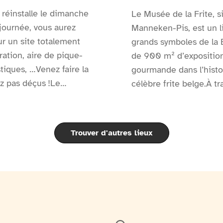
 réinstalle le dimanche
Le Musée de la Frite, s
journée, vous aurez
Manneken-Pis, est un li
ur un site totalement
grands symboles de la Be
ration, aire de pique-
de 900 m² d’exposition
tiques, …Venez faire la
gourmande dans l’histo
z pas déçus !Le
célèbre frite belge.À t
ts, … : Une arche
historiques, des films,
t info est présent près
11 langues, les visiteu
n.Des points d'eau sont
arrivée en Europe, l’évol
Trouver d'autres lieux
éalisée par Surdimobil,
secrets de sa cuisson p
nement
cuisson.Le musée met é
dans la culture belge, v
visite se termine par 
traditionnelles et, bie
frites belges, inclus da