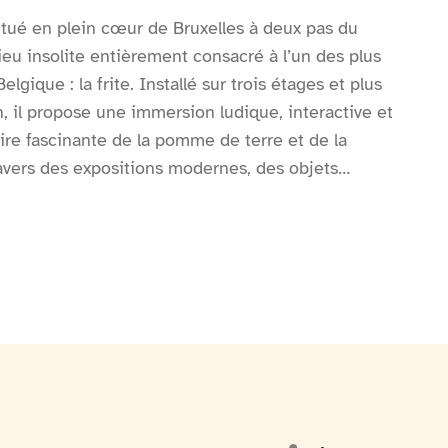
itué en plein cœur de Bruxelles à deux pas du
eu insolite entièrement consacré à l’un des plus
lgique : la frite. Installé sur trois étages et plus
, il propose une immersion ludique, interactive et
ire fascinante de la pomme de terre et de la
ravers des expositions modernes, des objets
 des quiz interactifs et un audioguide disponible en
rs découvrent l’origine de la pomme de terre, son
ution de la frite à travers les siècles ainsi que les
arfaite selon la tradition belge : la fameuse double
galement en lumière la place unique des friteries
éritables institutions populaires et conviviales. La
une démonstration des techniques de cuisson
n sûr, une dégustation d’un cornet de véritables
ns le prix d’entrée, avec plusieurs sauces au