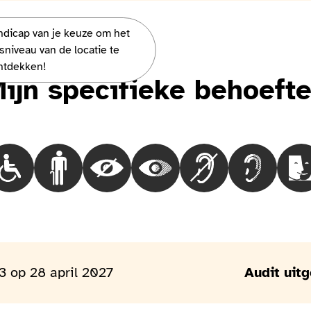
andicap van je keuze om het
vous parler !
sniveau van de locatie te
ntdekken!
ijn specifieke behoeft
Choisir le besoinMensen in een rolstoel
Choisir le besoinMensen met loopproblemen
Choisir le besoinBlinde mensen
Choisir le besoinMensen met ee
Choisir le besoinDov
Choisir le 
C
3 op 28 april 2027
Audit uit