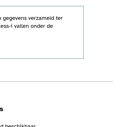
op gegevens verzameld ter
ess-i vallen onder de
s
d beschikbaar
togalerij
Bekijk de fotogalerij
Be