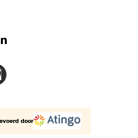
en
n visuele beperking
e mensen
besoinMensen met een gehoorbeperking
hoisir le besoinMensen met begripproblemen
gevoerd door