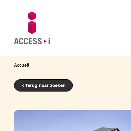
Naar de inhoud gaan
Naar de voettekst gaan
Ga naar de startpagina
Accueil
Terug naar zoeken
Bekijk de fotogalerij