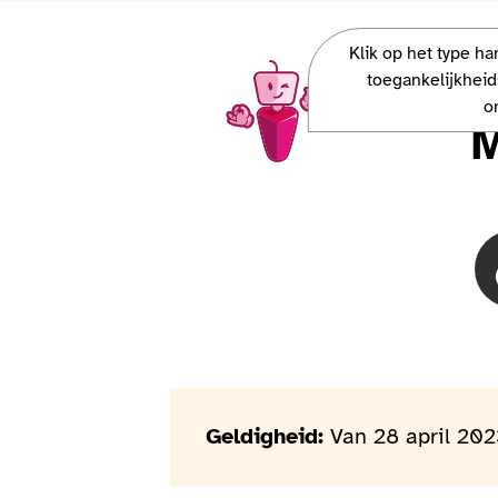
Klik op het type h
Charlie, la mascotte Access-i, veut 
toegankelijkheid
o
M
Geldigheid:
Van 28 april 202