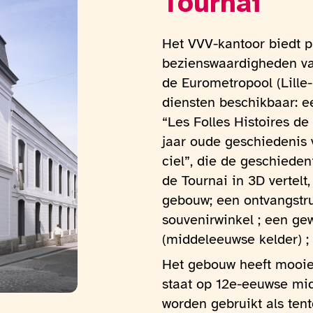
Tournai
Het VVV-kantoor biedt pr
bezienswaardigheden va
de Eurometropool (Lille-C
diensten beschikbaar: e
“Les Folles Histoires de
jaar oude geschiedenis 
ciel”, die de geschiede
de Tournai in 3D vertelt
gebouw; een ontvangstr
souvenirwinkel ; een gew
(middeleeuwse kelder) ; 
Het gebouw heeft mooie 
staat op 12e-eeuwse mid
worden gebruikt als tent