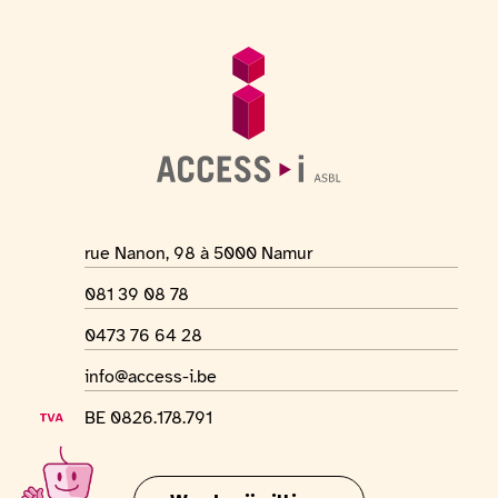
Voettekst
Algemene informatie
Adres van de locatie
rue Nanon, 98 à 5000 Namur
Telefoonnummer
081 39 08 78
Whatsapp-nummer
0473 76 64 28
E-mailadres
info@access-i.be
BTW-nummer
BE 0826.178.791