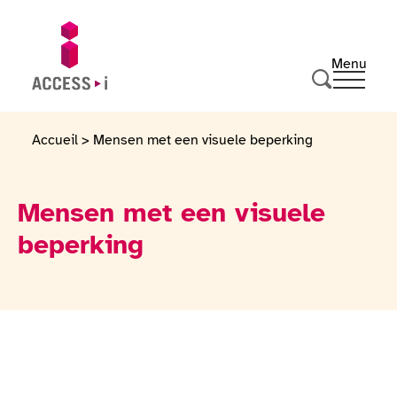
Naar de inhoud gaan
Naar de voettekst gaan
Menu
Ouvrir 
Ga naar de startpagina
Zoeken
Accueil
>
Mensen met een visuele beperking
Mensen met een visuele
beperking