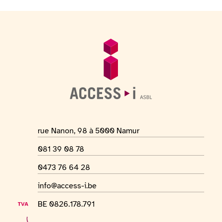
Voettekst
Algemene informatie
Adres van de locatie
rue Nanon, 98 à 5000 Namur
Telefoonnummer
081 39 08 78
Whatsapp-nummer
0473 76 64 28
E-mailadres
info@access-i.be
BTW-nummer
BE 0826.178.791