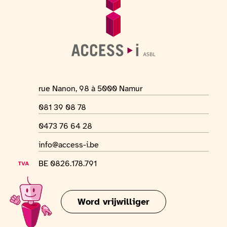
Voettekst
Algemene informatie
Adres van de locatie
rue Nanon, 98 à 5000 Namur
Telefoonnummer
081 39 08 78
Whatsapp-nummer
0473 76 64 28
E-mailadres
info@access-i.be
BTW-nummer
BE 0826.178.791
Word vrijwilliger