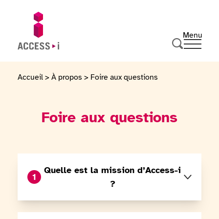
Passer au contenu
Passer au pied de page
Menu
Ouvrir 
Aller sur la page d'accueil
Effectuer u
Accueil
>
À propos
>
Foire aux questions
Foire aux questions
Quelle est la mission d’Access-i
1
?