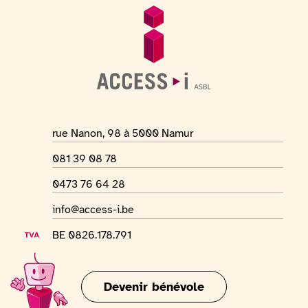
Pied de page
Informations générales
Adresse du lieu
rue Nanon, 98 à 5000 Namur
Numéro de téléphone
081 39 08 78
Numéro Whatsapp
0473 76 64 28
Adresse mail
info@access-i.be
Numéro de TVA
BE 0826.178.791
Devenir bénévole