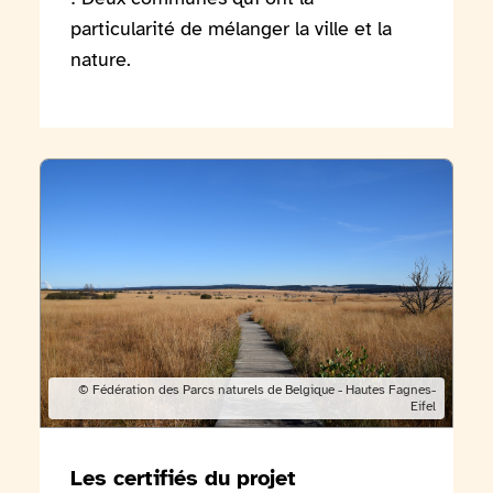
particularité de mélanger la ville et la
nature.
Voir l'article Les certifiés du projet Natur’Accessible
Copyright:
© Fédération des Parcs naturels de Belgique - Hautes Fagnes-
Eifel
Les certifiés du projet