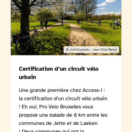
Copyright:
© visit.brussels - Jean-Paul Remy
Certification d’un circuit vélo
urbain
Une grande première chez Access-i :
la certification d’un circuit vélo urbain
! Eh oui, Pro Velo Bruxelles vous
propose une balade de 8 km entre les
communes de Jette et de Laeken
! Deux communes qui ont la