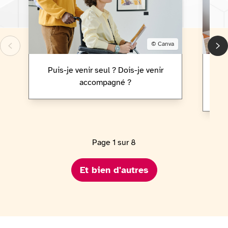
Copyright:
© Canva
Puis-je venir seul ? Dois-je venir
Le 
accompagné ?
Page
1
sur
8
Et bien d'autres