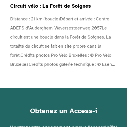
Circuit vélo : La Forêt de Soignes
adaptésL’établissement dispose de 7 chambres pour
les PMR.Les chambres sont conçues pour offrir plus
Distance : 21 km (boucle)Départ et arrivée : Centre
d’espace pour la circulation en fauteuil, avec douche,
ADEPS d’Auderghem, Waversesteenweg 2057Le
lavabo et WC accessibles et équipés de sièges
circuit est une boucle dans la Forêt de Soignes. La
rabattables et de barres d'appui de chaque
totalité du circuit se fait en site propre dans la
côté.Accès à l’hôtelL’entrée principale est accessible
forêt.Crédits photos Pro Velo Bruxelles : © Pro Velo
avec des marches au niveau du rez-de-chaussée,
BruxellesCrédits photos galerie technique : © Esenca
néanmoins, une entrée alternative est possible. Il est
- Jeanne Guichardon
recommandé de contacter l’hôtel avant votre arrivée
ou de prévenir le personnel présent à l'entrée pour
obtenir l’accès de plain-pied via cette entrée
alternative.L’ascenseur est disponible pour se
Obtenez un Access-i
déplacer entre les étages.Espaces communsL’hôtel
inclut des espaces publics (réception, salons,