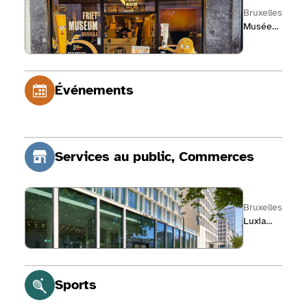
Voir la fiche de Musée de la Frite Bruxelles
Bruxelles
Musée
de la
Frite
Bruxelles
Événements
Services au public, Commerces
Voir la fiche de Luxia Brussels
Bruxelles
Luxia
Brussels
Sports