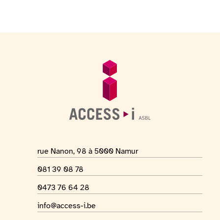
Pied de page
Informations générales
Adresse du lieu
rue Nanon, 98 à 5000 Namur
Numéro de téléphone
081 39 08 78
Numéro Whatsapp
0473 76 64 28
Adresse mail
info@access-i.be