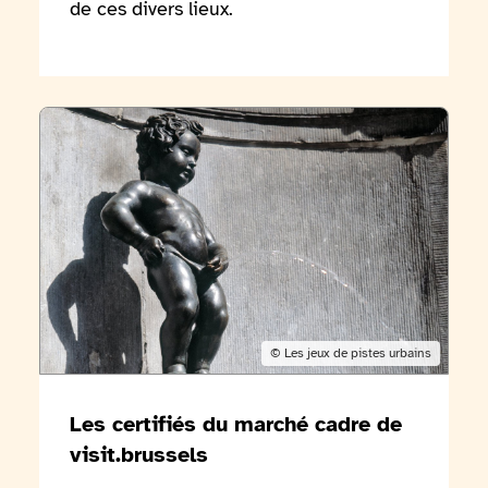
de ces divers lieux.
Voir l'article Les certifiés du marché cadre de visit.brussels
Copyright:
© Les jeux de pistes urbains
Les certifiés du marché cadre de
visit.brussels