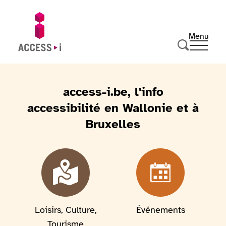
Passer au contenu
Passer au pied de page
Menu
Ouvrir 
Aller sur la page d'accueil
Effectuer u
access-i.be, l'info
accessibilité en Wallonie et à
Bruxelles
Loisirs, Culture,
Événements
Tourisme