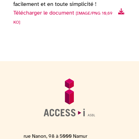
facilement et en toute simplicité !
Télécharger le document
[IMAGE/PNG 10,69
KO]
Pied de page
Informations générales
Adresse du lieu
rue Nanon, 98 à 5000 Namur