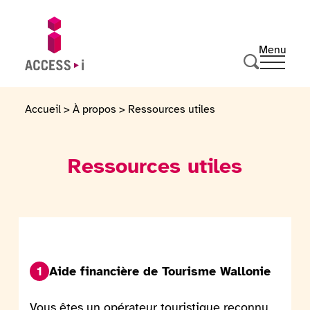
Passer au contenu
Passer au pied de page
Menu
Ouvrir 
Aller sur la page d'accueil
Effectuer u
Accueil
>
À propos
>
Ressources utiles
Ressources utiles
1
Aide financière de Tourisme Wallonie
Vous êtes un opérateur touristique reconnu