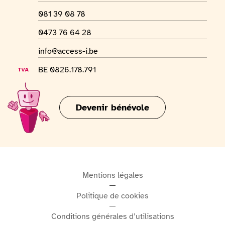
Numéro de téléphone
081 39 08 78
Numéro Whatsapp
0473 76 64 28
Adresse mail
info@access-i.be
Numéro de TVA
BE 0826.178.791
Devenir bénévole
Mentions légales
Politique de cookies
Conditions générales d’utilisations