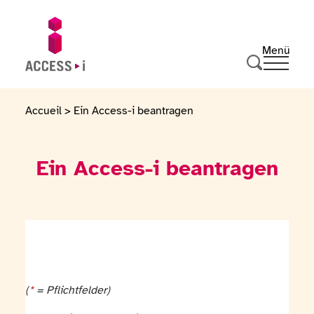
Zum Inhalt springen
Zur Fußzeile springen
Menü
Ouvrir 
Zur Startseite gehen
Suche durc
Accueil
>
Ein Access-i beantragen
Ein Access-i beantragen
(
*
= Pflichtfelder)