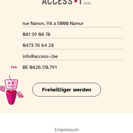
Adresse des Ortes
rue Nanon, 98 à 5000 Namur
Telefonnummer
081 39 08 78
WhatsApp-Nummer
0473 76 64 28
E-Mail-Adresse
info@access-i.be
USt-IdNr.
BE 0826.178.791
Freiwilliger werden
Impressum