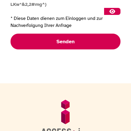
LKw*&2,2#mg^)
Passwort
* Diese Daten dienen zum Einloggen und zur
Nachverfolgung Ihrer Anfrage
Senden
Fußzeile
Allgemeine Informationen