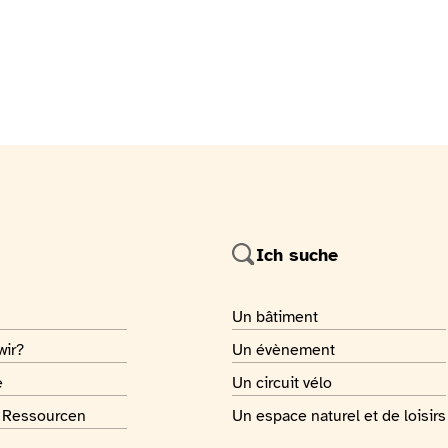
Ich suche
 page
Je recherche
Un bâtiment
 page
Je recherche
wir?
Un évènement
 page
Je recherche
e
Un circuit vélo
 page
Je recherche
e Ressourcen
Un espace naturel et de loisirs