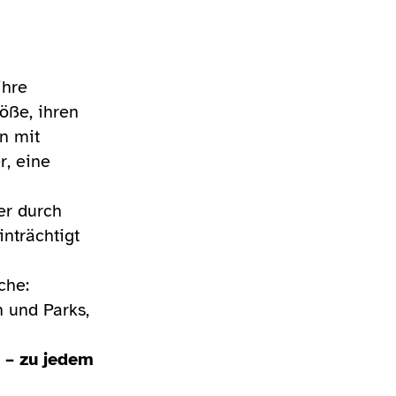
ihre
öße, ihren
n mit
r, eine
er durch
inträchtigt
iche:
n und Parks,
n – zu jedem