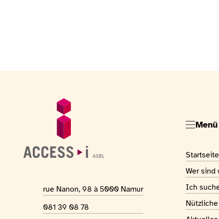
Fußzeile
Allgemeine Informationen
Menü
Visiter la
Startseite
Visiter la
Wer sind 
Visiter la
Ich such
Adresse des Ortes
rue Nanon, 98 à 5000 Namur
Visiter la
Nützlich
Telefonnummer
081 39 08 78