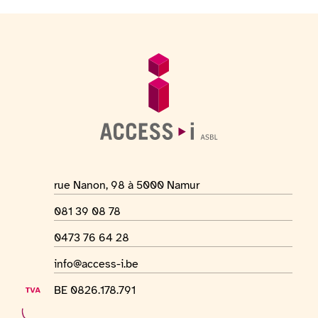
Fußzeile
Allgemeine Informationen
Adresse des Ortes
rue Nanon, 98 à 5000 Namur
Telefonnummer
081 39 08 78
WhatsApp-Nummer
0473 76 64 28
E-Mail-Adresse
info@access-i.be
USt-IdNr.
BE 0826.178.791