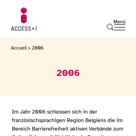
Zum Inhalt springen
Zur Fußzeile springen
Menü
Ouvrir 
Zur Startseite gehen
Suche durc
Accueil
>
2006
2006
Im Jahr 2006 schlossen sich in der
französischsprachigen Region Belgiens die im
Bereich Barrierefreiheit aktiven Verbände zum