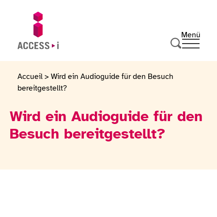
Zum Inhalt springen
Zur Fußzeile springen
Menü
Ouvrir 
Zur Startseite gehen
Suche durc
Accueil
>
Wird ein Audioguide für den Besuch
bereitgestellt?
Wird ein Audioguide für den
Besuch bereitgestellt?