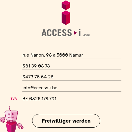
Fußzeile
Allgemeine Informationen
Adresse des Ortes
rue Nanon, 98 à 5000 Namur
Telefonnummer
081 39 08 78
WhatsApp-Nummer
0473 76 64 28
E-Mail-Adresse
info@access-i.be
USt-IdNr.
BE 0826.178.791
Freiwilliger werden