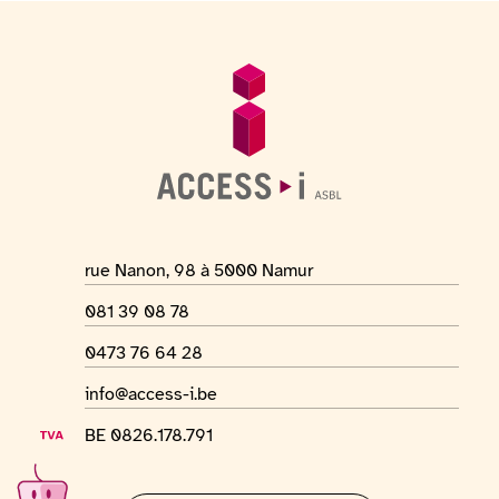
Fußzeile
Allgemeine Informationen
Adresse des Ortes
rue Nanon, 98 à 5000 Namur
Telefonnummer
081 39 08 78
WhatsApp-Nummer
0473 76 64 28
E-Mail-Adresse
info@access-i.be
USt-IdNr.
BE 0826.178.791