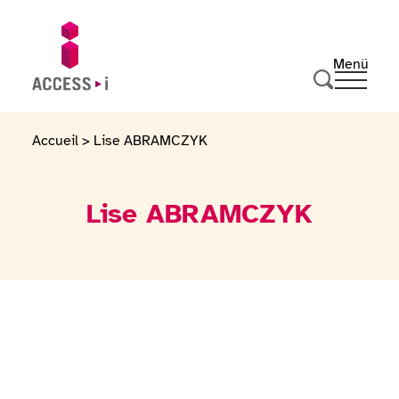
Zum Inhalt springen
Zur Fußzeile springen
Menü
Ouvrir 
Zur Startseite gehen
Suche durc
Accueil
>
Lise ABRAMCZYK
Lise ABRAMCZYK