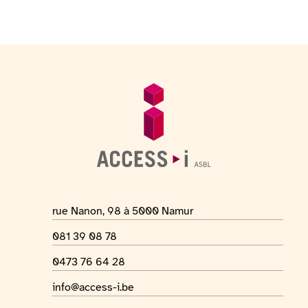
Footer
General information
Location address
rue Nanon, 98 à 5000 Namur
Phone number
081 39 08 78
WhatsApp number
0473 76 64 28
Email address
info@access-i.be