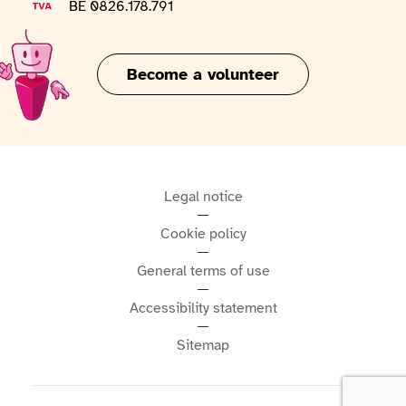
VAT number
BE 0826.178.791
Become a volunteer
Legal notice
Cookie policy
General terms of use
Accessibility statement
Sitemap