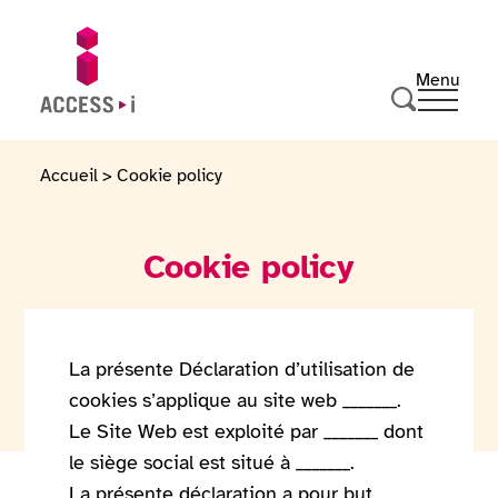
Skip to content
Skip to footer
Menu
Ouvrir 
Go to homepage
Search
Accueil
>
Cookie policy
Cookie policy
La présente Déclaration d’utilisation de
cookies s’applique au site web _______.
Le Site Web est exploité par _______ dont
le siège social est situé à _______.
La présente déclaration a pour but