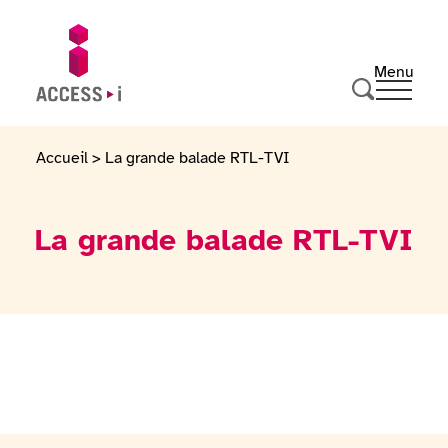
Passer au contenu
Passer au pied de page
Menu
Ouvrir 
Aller sur la page d'accueil
Effectuer u
Accueil
>
La grande balade RTL-TVI
La grande balade RTL-TVI