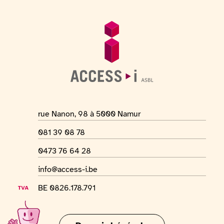
Pied de page
Informations générales
Adresse du lieu
rue Nanon, 98 à 5000 Namur
Numéro de téléphone
081 39 08 78
Numéro Whatsapp
0473 76 64 28
Adresse mail
info@access-i.be
Numéro de TVA
BE 0826.178.791