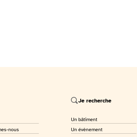
Je recherche
 page
Je recherche
Un bâtiment
 page
Je recherche
mes-nous
Un évènement