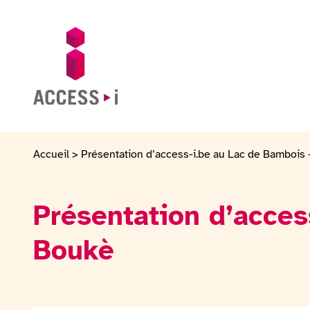
Passer au contenu
Passer au pied de page
Aller sur la page d'accueil
Accueil
>
Présentation d’access-i.be au Lac de Bambois
Présentation d’acces
Boukè