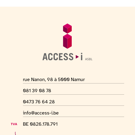
Pied de page
Informations générales
Adresse du lieu
rue Nanon, 98 à 5000 Namur
Numéro de téléphone
081 39 08 78
Numéro Whatsapp
0473 76 64 28
Adresse mail
info@access-i.be
Numéro de TVA
BE 0826.178.791