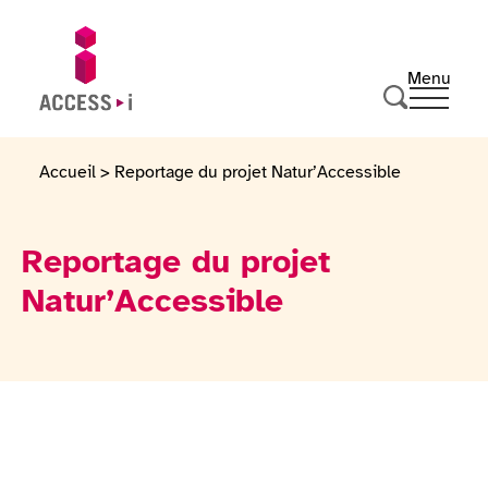
Passer au contenu
Passer au pied de page
Menu
Ouvrir 
Aller sur la page d'accueil
Effectuer u
Accueil
>
Reportage du projet Natur’Accessible
Reportage du projet
Natur’Accessible