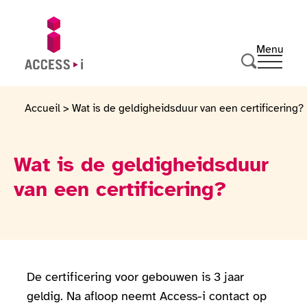
Naar de inhoud gaan
Naar de voettekst gaan
Menu
Ouvrir 
Ga naar de startpagina
Zoeken
Accueil
>
Wat is de geldigheidsduur van een certificering?
Wat is de geldigheidsduur
van een certificering?
De certificering voor gebouwen is 3 jaar
geldig. Na afloop neemt Access-i contact op