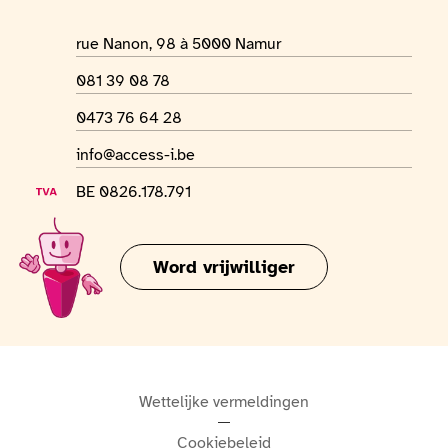
Adres van de locatie
rue Nanon, 98 à 5000 Namur
Telefoonnummer
081 39 08 78
Whatsapp-nummer
0473 76 64 28
E-mailadres
info@access-i.be
BTW-nummer
BE 0826.178.791
Word vrijwilliger
Wettelijke vermeldingen
Cookiebeleid