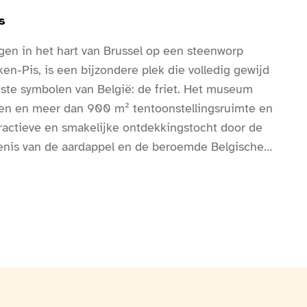
s
en in het hart van Brussel op een steenworp
en-Pis, is een bijzondere plek die volledig gewijd
tste symbolen van België: de friet. Het museum
gen en meer dan 900 m² tentoonstellingsruimte en
eractieve en smakelijke ontdekkingstocht door de
enis van de aardappel en de beroemde Belgische
moderne tentoonstellingen, historische
nteractieve quizzen en een audiogids die in 11
ontdekken bezoekers de oorsprong van de
an naar Europa, de evolutie van de friet door de
eimen van de perfecte bereiding volgens de
et beroemde dubbele bakken.Het museum belicht
e frietkramen innemen in de Belgische cultuur, als
 waar gezelligheid hoog in het vaandel staat. Het