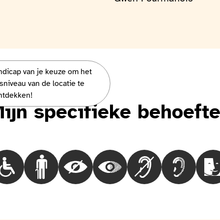
andicap van je keuze om het
vous parler !
sniveau van de locatie te
ntdekken!
ijn specifieke behoeft
Choisir le besoinMensen in een rolstoel
Choisir le besoinMensen met loopproblemen
Choisir le besoinBlinde mensen
Choisir le besoinMensen met ee
Choisir le besoinDov
Choisir le 
C