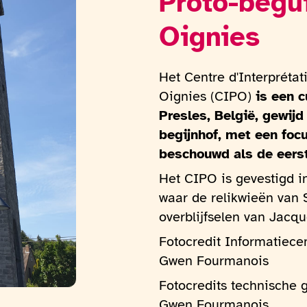
Proto-bégu
Oignies
Het Centre d'Interpréta
Oignies (CIPO)
is een c
Presles, België, gewij
begijnhof, met een foc
beschouwd als de eerst
Het CIPO is gevestigd i
waar de relikwieën van 
overblijfselen van Jacq
Fotocredit Informatiec
Gwen Fourmanois
Fotocredits technische 
Gwen Fourmanois