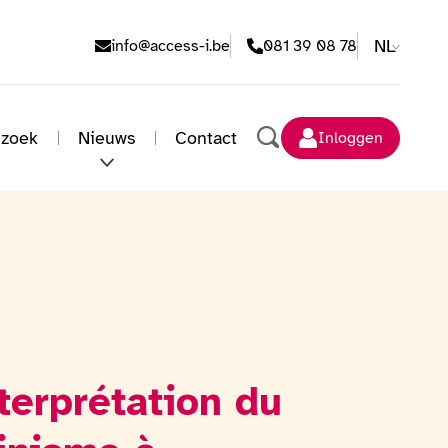
E-mailadres
Telefoonnummer
NL
info@access-i.be
081 39 08 78
 zoek
Nieuws
Contact
Inloggen
Zoeken
terprétation du