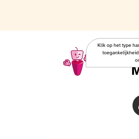
Klik op het type h
Charlie, la mascotte Access-i, veut 
toegankelijkheid
o
M