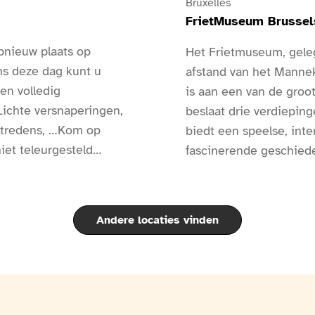
Bruxelles
FrietMuseum Brussel
opnieuw plaats op
Het Frietmuseum, geleg
ns deze dag kunt u
afstand van het Mannek
en volledig
is aan een van de groo
Lichte versnaperingen,
beslaat drie verdiepin
optredens, …Kom op
biedt een speelse, int
iet teleurgesteld
fascinerende geschied
tie, sport, …: Een
friet.Aan de hand van 
e ingangen is een
voorwerpen, filmpjes, i
eschikbaar.Er zijn
talen beschikbaar is, 
Andere locaties vinden
aardappel, de komst erv
eeuwen heen en de geh
Belgische traditie: h
ook de unieke plaats di
echte volksinstellingen