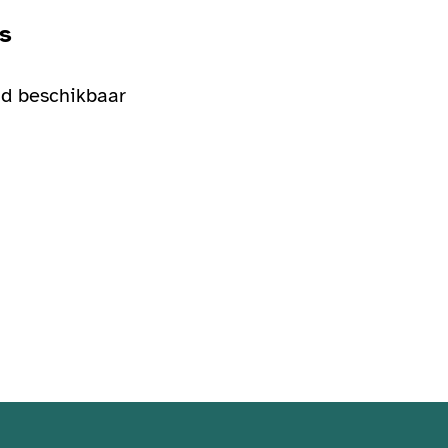
s
d beschikbaar
togalerij
Bekijk de fotogalerij