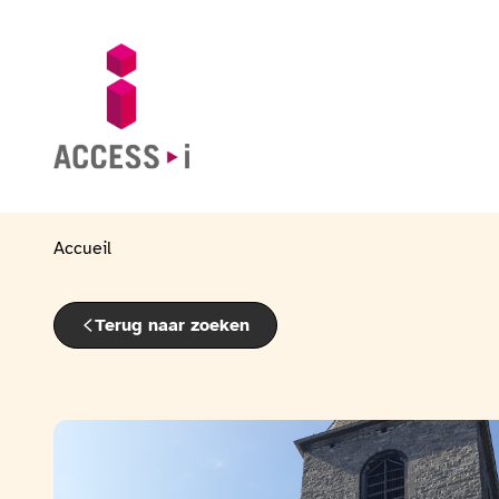
Naar de inhoud gaan
Naar de voettekst gaan
Ga naar de startpagina
Accueil
Terug naar zoeken
Bekijk de fotogalerij