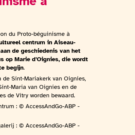
inisme à
tion du Proto-béguinisme à
ultureel centrum in Aiseau-
d aan de geschiedenis van het
us op Marie d'Oignies, die wordt
e begijn
.
n de Sint-Mariakerk van Oignies,
Sint-Maria van Oignies en de
ues de Vitry worden bewaard.
entrum : © AccessAndGo-ABP -
galerij : © AccessAndGo-ABP -