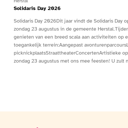
Herstal
Solidaris Day 2026
Solidaris Day 2026Dit jaar vindt de Solidaris Day 
zondag 23 augustus in de gemeente Herstal.Tijde
genieten van een breed scala aan activiteiten op e
toegankelijk terrein:Aangepast avonturenparcours
picknickplaatsStraattheaterConcertenArtistieke 
zondag 23 augustus met ons mee feesten! U zult n
zijn!Het volledige programma met concerten, anima
boog markeert de ingang van het evenement.Bij d
infopunt aanwezig.Er zijn sanitaire voorzieningen b
drinkwaterpunten beschikbaar.