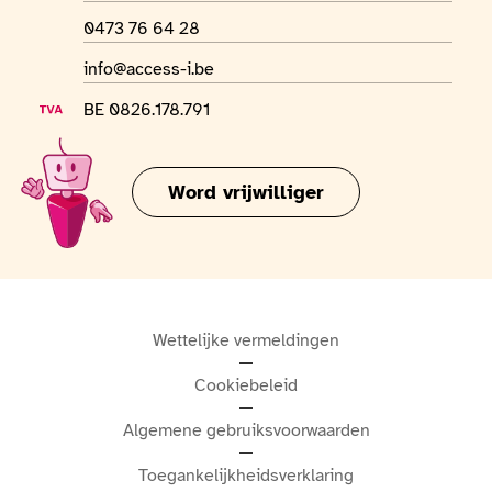
Whatsapp-nummer
0473 76 64 28
E-mailadres
info@access-i.be
BTW-nummer
BE 0826.178.791
Word vrijwilliger
Wettelijke vermeldingen
Cookiebeleid
Algemene gebruiksvoorwaarden
Toegankelijkheidsverklaring