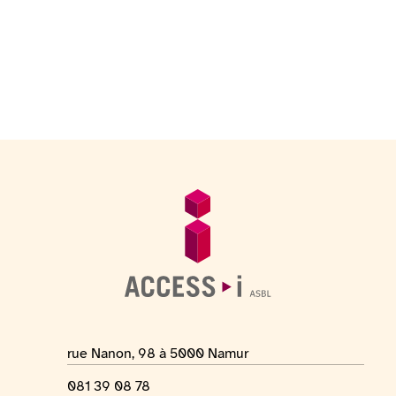
Voettekst
Algemene informatie
Adres van de locatie
rue Nanon, 98 à 5000 Namur
Telefoonnummer
081 39 08 78