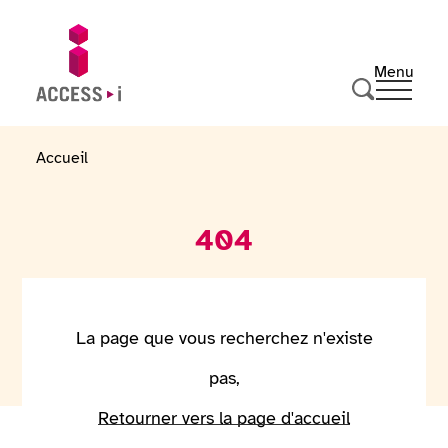
Naar de inhoud gaan
Naar de voettekst gaan
Menu
Ouvrir 
Ga naar de startpagina
Zoeken
Accueil
404
La page que vous recherchez n'existe
pas,
Retourner vers la page d'accueil