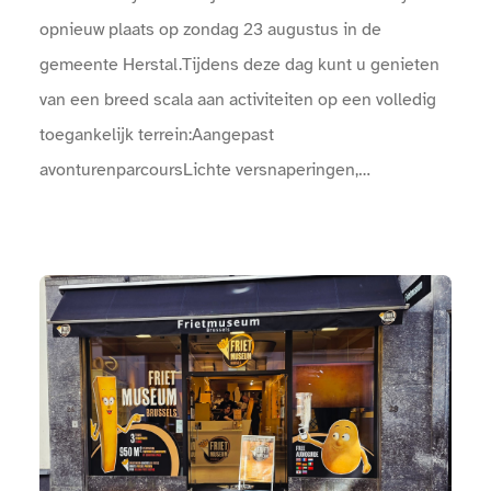
opnieuw plaats op zondag 23 augustus in de
gemeente Herstal.Tijdens deze dag kunt u genieten
van een breed scala aan activiteiten op een volledig
toegankelijk terrein:Aangepast
avonturenparcoursLichte versnaperingen,
picknickplaatsStraattheaterConcertenArtistieke
optredens, …Kom op zondag 23 augustus met ons
mee feesten! U zult niet teleurgesteld zijn!Het
Bekijk FrietMuseum Brussels
volledige programma met concerten, animatie, sport,
…: Een boog markeert de ingang van het
evenement.Bij de ingangen is een infopunt
aanwezig.Er zijn sanitaire voorzieningen
beschikbaar.Er zijn drinkwaterpunten beschikbaar.