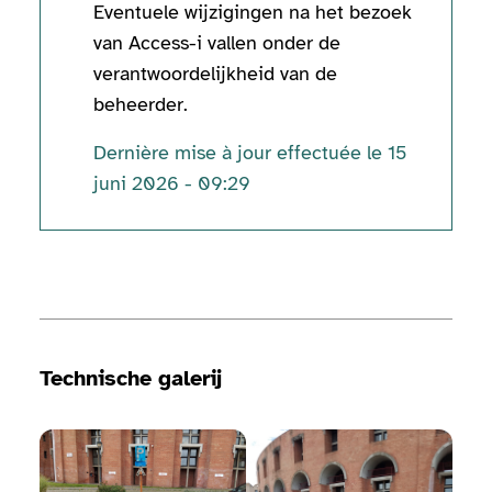
Eventuele wijzigingen na het bezoek
van Access-i vallen onder de
verantwoordelijkheid van de
beheerder.
Dernière mise à jour effectuée le 15
juni 2026 - 09:29
Technische informatie
Technische galerij
Bekijk de fotogalerij
Bekijk de fotogalerij
Bekij