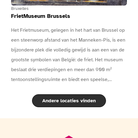
Bruxelles
FrietMuseum Brussels
Het Frietmuseum, gelegen in het hart van Brussel op
een steenworp afstand van het Manneken-Pis, is een
bijzondere plek die volledig gewijd is aan een van de
grootste symbolen van België: de friet. Het museum
beslaat drie verdiepingen en meer dan 900 m²
tentoonstellingsruimte en biedt een speelse,
interactieve en smakelijke ontdekkingstocht door de
fascinerende geschiedenis van de aardappel en de
Andere locaties vinden
beroemde Belgische friet.Aan de hand van moderne
tentoonstellingen, historische voorwerpen, filmpjes,
interactieve quizzen en een audiogids die in 11 talen