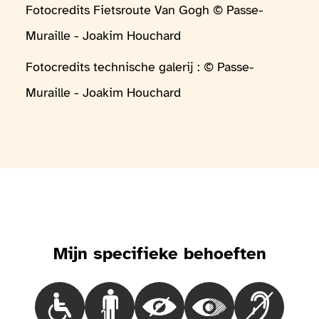
Fotocredits Fietsroute Van Gogh © Passe-
Muraille - Joakim Houchard
Fotocredits technische galerij : © Passe-
Muraille - Joakim Houchard
Mijn specifieke behoeften
Choisir le besoinMensen in een rolstoel
Choisir le besoinMensen met loopproble
Choisir le besoinBlinde mensen
Choisir le besoinMen
Choisir le 