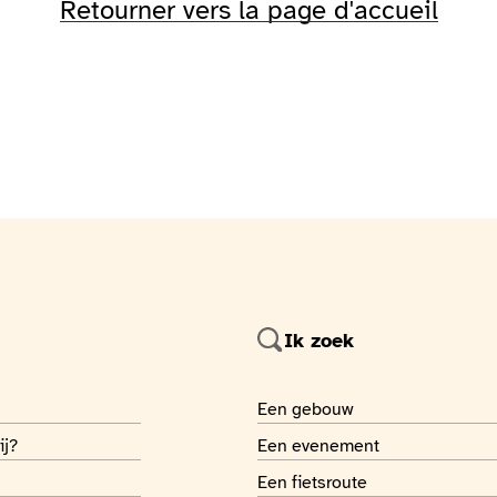
Retourner vers la page d'accueil
Ik zoek
 page
Je recherche
Een gebouw
 page
Je recherche
ij?
Een evenement
 page
Je recherche
Een fietsroute