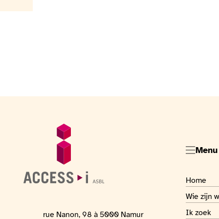
Voettekst
Algemene informatie
Menu
Visiter la
Home
Visiter la
Wie zijn w
Visiter la
Ik zoek
Adres van de locatie
rue Nanon, 98 à 5000 Namur