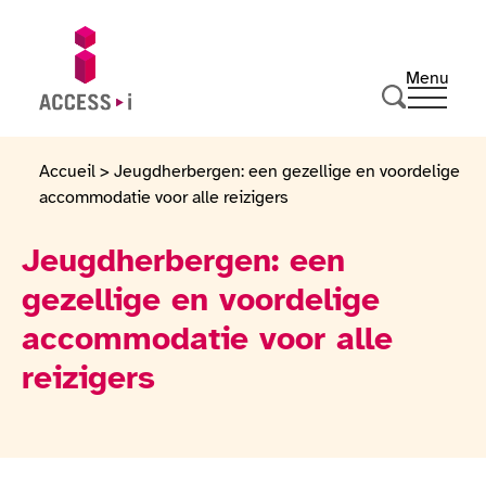
Naar de inhoud gaan
Naar de voettekst gaan
Menu
Ouvrir 
Ga naar de startpagina
Zoeken
Accueil
>
Jeugdherbergen: een gezellige en voordelige
accommodatie voor alle reizigers
Jeugdherbergen: een
gezellige en voordelige
accommodatie voor alle
reizigers