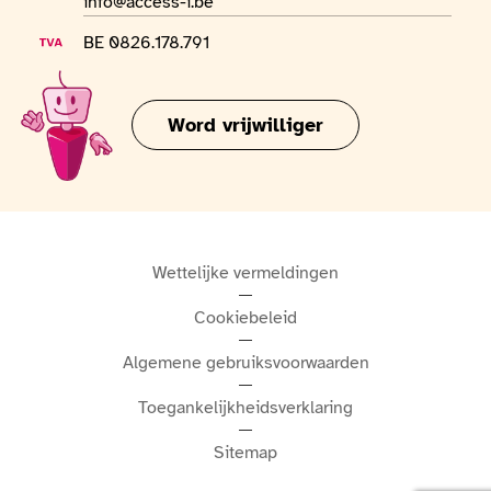
E-mailadres
info@access-i.be
BTW-nummer
BE 0826.178.791
Word vrijwilliger
Wettelijke vermeldingen
Cookiebeleid
Algemene gebruiksvoorwaarden
Toegankelijkheidsverklaring
Sitemap