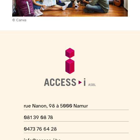
Copyright:
© Canva
Voettekst
Algemene informatie
Adres van de locatie
rue Nanon, 98 à 5000 Namur
Telefoonnummer
081 39 08 78
Whatsapp-nummer
0473 76 64 28