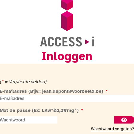
Inloggen
Ga naar de homepage
(
*
= Verplichte velden)
E-mailadres (Bijv.: jean.dupont@voorbeeld.be)
*
Mot de passe (Ex: LKw*&2,2#mg^)
*
Toon
Wachtwoord vergeten