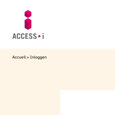
Naar de inhoud gaan
Naar de voettekst gaan
Ga naar de startpagina
Accueil
>
Inloggen