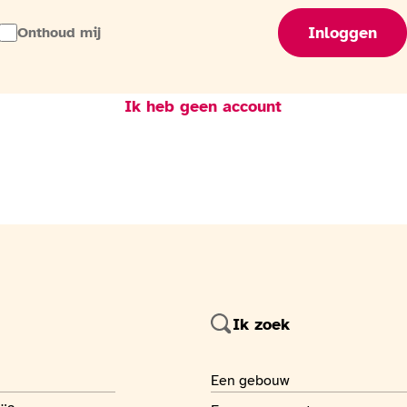
Inloggen
Onthoud mij
Ik heb geen account
Ik zoek
 page
Je recherche
Een gebouw