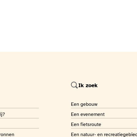
Ik zoek
 page
Je recherche
Een gebouw
 page
Je recherche
ij?
Een evenement
 page
Je recherche
Een fietsroute
 page
Je recherche
bronnen
Een natuur- en recreatiegebie