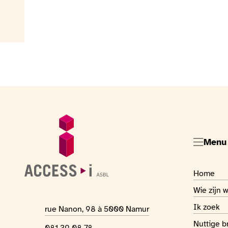
Voettekst
Algemene informatie
Menu
Visiter la
Home
Visiter la
Wie zijn w
Visiter la
Ik zoek
Adres van de locatie
rue Nanon, 98 à 5000 Namur
Visiter la
Nuttige 
Telefoonnummer