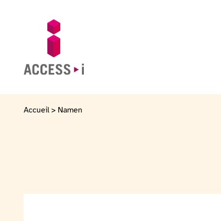
Naar de inhoud gaan
Naar de voettekst gaan
Ga naar de startpagina
Accueil
>
Namen