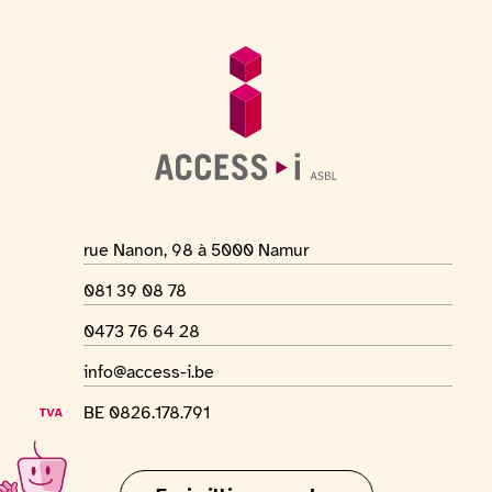
Fußzeile
Allgemeine Informationen
Adresse des Ortes
rue Nanon, 98 à 5000 Namur
Telefonnummer
081 39 08 78
WhatsApp-Nummer
0473 76 64 28
E-Mail-Adresse
info@access-i.be
USt-IdNr.
BE 0826.178.791