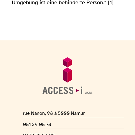
Umgebung ist eine behinderte Person.“ [1]
Fußzeile
Allgemeine Informationen
Adresse des Ortes
rue Nanon, 98 à 5000 Namur
Telefonnummer
081 39 08 78