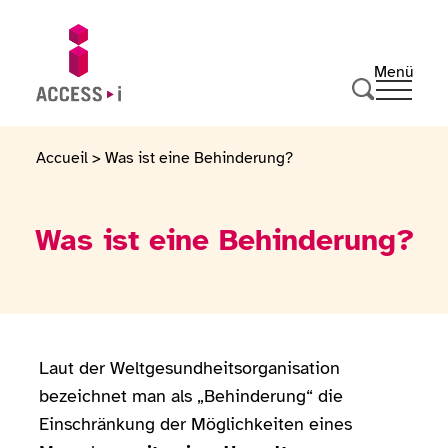
Zum Inhalt springen
Zur Fußzeile springen
Menü
Ouvrir 
Zur Startseite gehen
Suche durc
Accueil
>
Was ist eine Behinderung?
Was ist eine Behinderung?
Laut der Weltgesundheitsorganisation
bezeichnet man als „Behinderung“ die
Einschränkung der Möglichkeiten eines