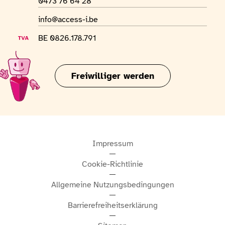
WhatsApp-Nummer
0473 76 64 28
E-Mail-Adresse
info@access-i.be
USt-IdNr.
BE 0826.178.791
Freiwilliger werden
Impressum
Cookie-Richtlinie
Allgemeine Nutzungsbedingungen
Barrierefreiheitserklärung