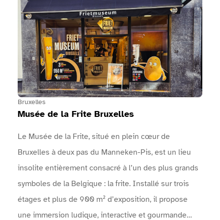
programme complet des concerts, animations, sports,
… : Une arche permet d'identifier l'entrée de
l'événement.Un point info est présent près des
entrées.Des zones sanitaires sont à disposition.Des
points d'eau sont mis à disposition.Une vidéo en
langue des signes réalisée par Surdimobil, présente
l'événement sur le site internet de l'événement
Bruxelles
Musée de la Frite Bruxelles
Le Musée de la Frite, situé en plein cœur de
Bruxelles à deux pas du Manneken-Pis, est un lieu
insolite entièrement consacré à l’un des plus grands
symboles de la Belgique : la frite. Installé sur trois
étages et plus de 900 m² d’exposition, il propose
une immersion ludique, interactive et gourmande