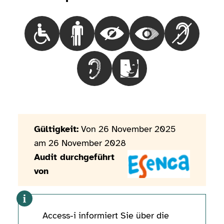
Choisir le besoinRollstuhlfahrende Menschen
Choisir le besoinMenschen mit Gehbehi
Choisir le besoinBlinde Mensc
Choisir le besoinMen
Choisir le 
Choisir le besoinMenschen mit Hörb
Choisir le besoinMensche
Gültigkeit:
Von 26 November 2025
am 26 November 2028
Audit durchgeführt
von
Access-i informiert Sie über die