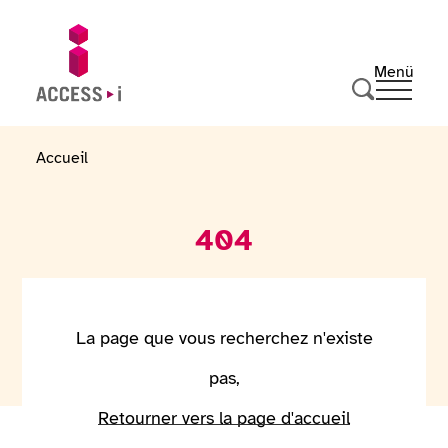
Zum Inhalt springen
Zur Fußzeile springen
Menü
Ouvrir 
Zur Startseite gehen
Suche durc
Accueil
404
La page que vous recherchez n'existe
pas,
Retourner vers la page d'accueil