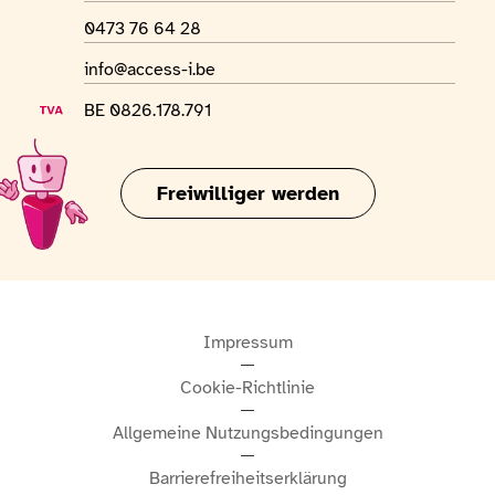
WhatsApp-Nummer
0473 76 64 28
E-Mail-Adresse
info@access-i.be
USt-IdNr.
BE 0826.178.791
Freiwilliger werden
Impressum
Cookie-Richtlinie
Allgemeine Nutzungsbedingungen
Barrierefreiheitserklärung