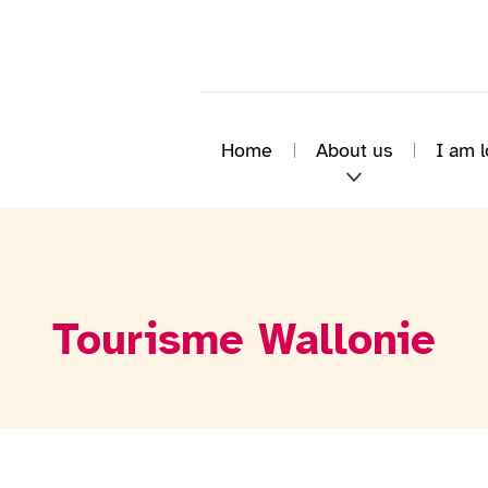
Home
About us
I am l
Tourisme Wallonie