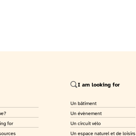
I am looking for
 page
Je recherche
Un bâtiment
 page
Je recherche
we?
Un évènement
 page
Je recherche
ing for
Un circuit vélo
 page
Je recherche
sources
Un espace naturel et de loisirs