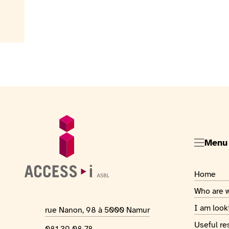
Footer
General information
Menu
Visiter la
Home
Visiter la
Who are 
Visiter la
I am look
Location address
rue Nanon, 98 à 5000 Namur
Visiter la
Useful re
Phone number