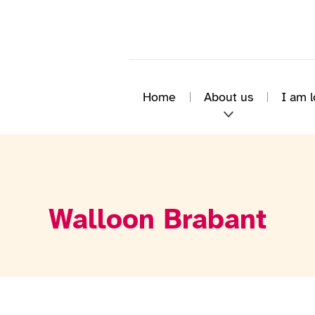
Home
About us
I am l
Walloon Brabant