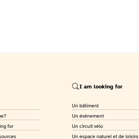
I am looking for
 page
Je recherche
Un bâtiment
 page
Je recherche
we?
Un évènement
 page
Je recherche
ing for
Un circuit vélo
 page
Je recherche
sources
Un espace naturel et de loisirs