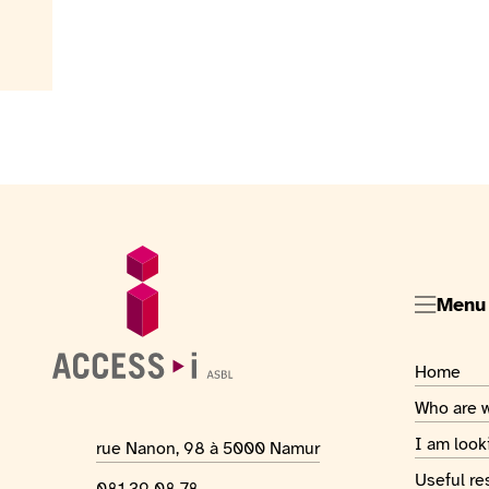
Footer
General information
Menu
Visiter la
Home
Visiter la
Who are 
Visiter la
I am look
Location address
rue Nanon, 98 à 5000 Namur
Visiter la
Useful re
Phone number