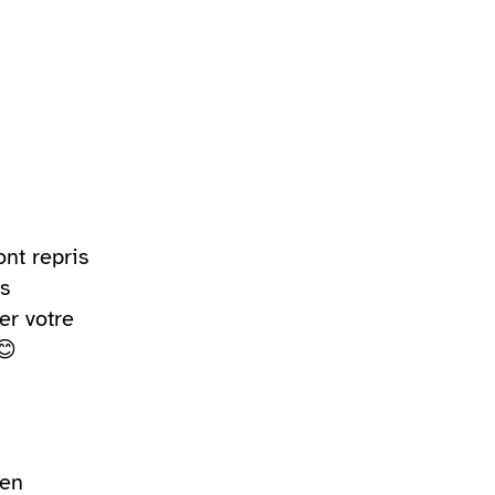
ont repris
es
er votre
😊
 en