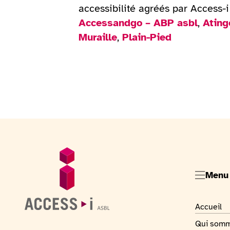
accessibilité agréés par Access-i 
Accessandgo – ABP asbl
,
Ating
Muraille
,
Plain-Pied
Pied de page
Informations générales
Menu
Visiter la
Accueil
Visiter la
Qui som