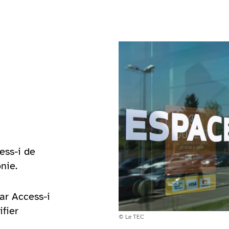
ess-i de
nie.
ar Access-i
ifier
Copyright:
© Le TEC