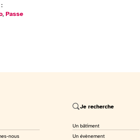
:
o
,
Passe
Je recherche
 page
Je recherche
Un bâtiment
 page
Je recherche
mes-nous
Un évènement