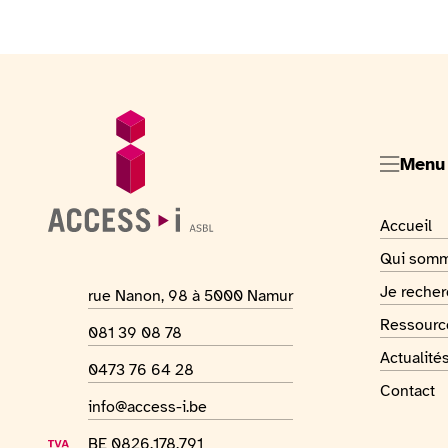
Pied de page
Informations générales
Menu
Visiter la
Accueil
Visiter la
Qui som
Visiter la
Je reche
Adresse du lieu
rue Nanon, 98 à 5000 Namur
Visiter la
Ressource
Numéro de téléphone
081 39 08 78
Visiter la
Actualité
Numéro Whatsapp
0473 76 64 28
Visiter la
Contact
Adresse mail
info@access-i.be
Numéro de TVA
BE 0826.178.791