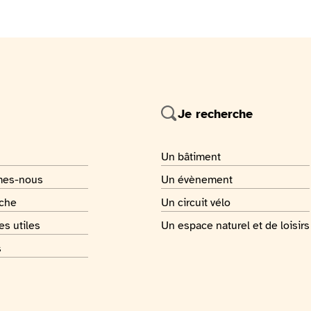
Je recherche
 page
Je recherche
Un bâtiment
 page
Je recherche
mes-nous
Un évènement
 page
Je recherche
rche
Un circuit vélo
 page
Je recherche
s utiles
Un espace naturel et de loisirs
 page
s
 page