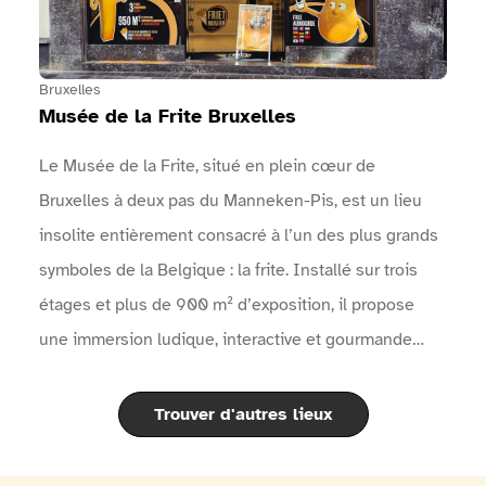
points d'eau sont mis à disposition.Une vidéo en
langue des signes réalisée par Surdimobil, présente
l'événement sur le site internet de l'événement
Bruxelles
Musée de la Frite Bruxelles
Le Musée de la Frite, situé en plein cœur de
Bruxelles à deux pas du Manneken-Pis, est un lieu
insolite entièrement consacré à l’un des plus grands
symboles de la Belgique : la frite. Installé sur trois
étages et plus de 900 m² d’exposition, il propose
une immersion ludique, interactive et gourmande
dans l’histoire fascinante de la pomme de terre et de
la célèbre frite belge.À travers des expositions
Trouver d'autres lieux
modernes, des objets historiques, des films, des quiz
interactifs et un audioguide disponible en 11 langues,