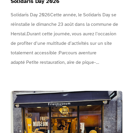
Solidaris Day 2026
Solidaris Day 2026Cette année, le Solidaris Day se
réinstalle le dimanche 23 août dans la commune de
Herstal.Durant cette journée, vous aurez l’occasion
de profiter d’une multitude d’activités sur un site
totalement accessible :Parcours aventure
adapté Petite restauration, aire de pique-
nique Spectacles de rue Concerts Animations
artistiques, …Venez faire la fête avec nous le
dimanche 23 août ! Vous ne serez pas déçus !Le
Voir Musée de la Frite Bruxelles
programme complet des concerts, animations, sports,
… : Une arche permet d'identifier l'entrée de
l'événement.Un point info est présent près des
entrées.Des zones sanitaires sont à disposition.Des